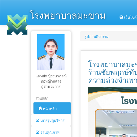
โรงพยาบาลมะขาม
เว็บไซต
รูปภาพกิจกรรม
โรงพยาบาลมะขา
ร้านชัยพฤกษ์ทับ
แพทย์หญิงธนาภรณ์
ความถ่วงจำเพา
กอหญ้ากลาง
ผู้อำนวยการ
ส่วนหลัก
หน้าหลัก
บทสรุปผู้บริหาร
งานคุณภาพ